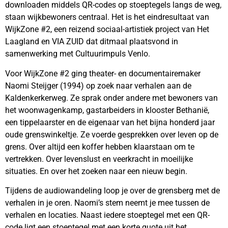
downloaden middels QR-codes op stoeptegels langs de weg,
staan wijkbewoners centraal. Het is het eindresultaat van
WijkZone #2, een reizend sociaal-artistiek project van Het
Laagland en VIA ZUID dat ditmaal plaatsvond in
samenwerking met Cultuurimpuls Venlo.
Voor WijkZone #2 ging theater- en documentairemaker
Naomi Steijger (1994) op zoek naar verhalen aan de
Kaldenkerkerweg. Ze sprak onder andere met bewoners van
het woonwagenkamp, gastarbeiders in klooster Bethanië,
een tippelaarster en de eigenaar van het bijna honderd jaar
oude grenswinkeltje. Ze voerde gesprekken over leven op de
grens. Over altijd een koffer hebben klaarstaan om te
vertrekken. Over levenslust en veerkracht in moeilijke
situaties. En over het zoeken naar een nieuw begin.
Tijdens de audiowandeling loop je over de grensberg met de
verhalen in je oren. Naomi’s stem neemt je mee tussen de
verhalen en locaties. Naast iedere stoeptegel met een QR-
code ligt een stoeptegel met een korte quote uit het